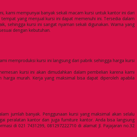
ini, kami mempunyai banyak sekali macam kursi untuk kantor ini dari
 tempat yang menjual kursi ini dapat memenuhi ini. Tersedia dalam
aik, sehingga kursi ini sangat nyaman sekali digunakan. Warna yang
 sesuai dengan kebutuhan.
mi memproduksi kursi ini langsung dari pabrik sehingga harga kursi
ang memesan kursi ini akan dimudahkan dalam pembelian karena kami
arga murah. Kerja yang maksimal bisa dapat diperoleh apabila
 di Sukabumi
alam jumlah banyak. Penggunaan kursi yang maksimal akan selalu
peralatan kantor dan juga furniture kantor. Anda bisa langsung
ormasi di 021 7431299, 081297222710 di alamat Jl. Pajajaran no.32