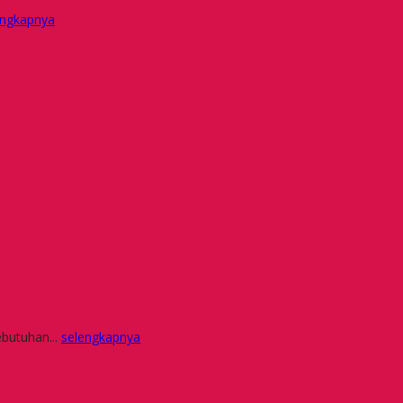
engkapnya
ebutuhan...
selengkapnya