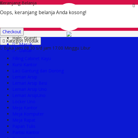
Keranjang Belanja
Oops, keranjang belanja Anda kosong!
Rp
Checkout
Halo, Guest!
Kategori Produk
Masuk
Buka jam 08.30 s/d jam 17.00 Minggu Libur
Daftar
Filling Cabinet Kayu
Kursi Kantor
Laci Gantung dan Dorong
Lemari Arsip
Lemari Arsip Besi
Lemari Arsip Uno
Lemari ArsipUno
Locker Uno
Meja Kantor
Meja Komputer
Meja Rapat
Papan Tulis
Partisi Kantor