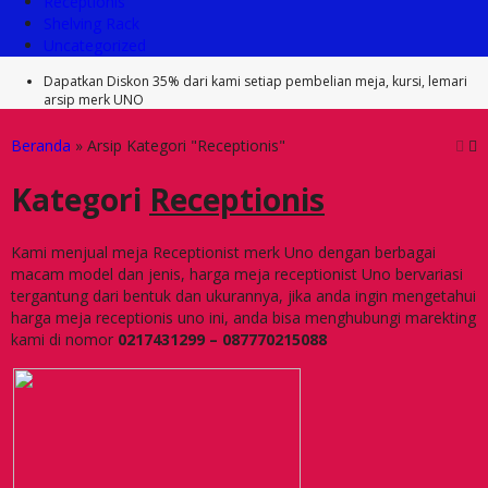
Receptionis
Shelving Rack
Uncategorized
Dapatkan Diskon 35% dari kami setiap pembelian meja, kursi, lemari
arsip merk UNO
Beranda
»
Arsip Kategori "Receptionis"
Kategori
Receptionis
Kami menjual meja Receptionist merk Uno dengan berbagai
macam model dan jenis, harga meja receptionist Uno bervariasi
tergantung dari bentuk dan ukurannya, jika anda ingin mengetahui
harga meja receptionis uno ini, anda bisa menghubungi marekting
kami di nomor
0217431299 – 087770215088