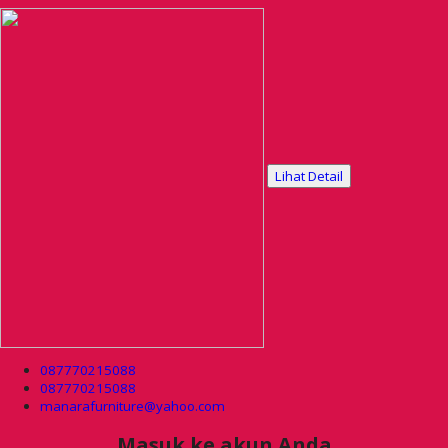
Lihat Detail
087770215088
087770215088
manarafurniture@yahoo.com
Masuk ke akun Anda