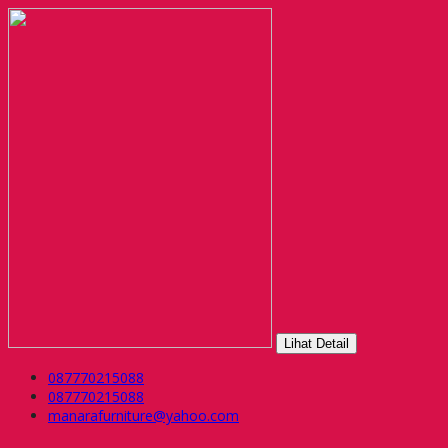
Lihat Detail
087770215088
087770215088
manarafurniture@yahoo.com