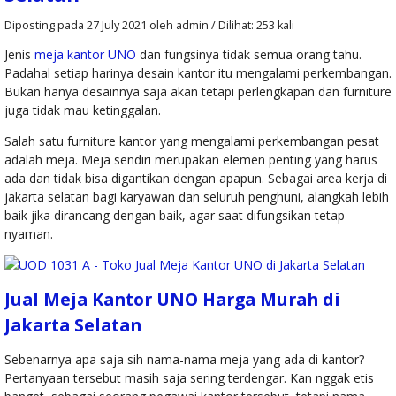
Kantor Murano
Diposting pada 27 July 2021 oleh admin / Dilihat: 253 kali
MOD 6056 N di
Jenis
meja kantor UNO
dan fungsinya tidak semua orang tahu.
Padahal setiap harinya desain kantor itu mengalami perkembangan.
Bogor
Bukan hanya desainnya saja akan tetapi perlengkapan dan furniture
juga tidak mau ketinggalan.
Locker Uno 12
Salah satu furniture kantor yang mengalami perkembangan pesat
Pintu UL - 12
adalah meja. Meja sendiri merupakan elemen penting yang harus
ada dan tidak bisa digantikan dengan apapun. Sebagai area kerja di
Kursi Kantor
jakarta selatan bagi karyawan dan seluruh penghuni, alangkah lebih
baik jika dirancang dengan baik, agar saat difungsikan tetap
Uno BOSTON
nyaman.
VAP 2
Papan Tulis
Jual Meja Kantor UNO Harga Murah di
Jakarta Selatan
Whiteboard
Sebenarnya apa saja sih nama-nama meja yang ada di kantor?
Standing
Pertanyaan tersebut masih saja sering terdengar. Kan nggak etis