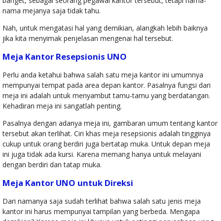
banget, sebagai seorang pegawai kantor tersebut, tetapi nama-
60x120 Single
nama mejanya saja tidak tahu.
Face
Nah, untuk mengatasi hal yang demikian, alangkah lebih baiknya
jika kita menyimak penjelasan mengenai hal tersebut.
Meja Kantor
Meja Kantor Resepsionis UNO
Uno UOD
Perlu anda ketahui bahwa salah satu meja kantor ini umumnya
2052A
mempunyai tempat pada area depan kantor. Pasalnya fungsi dari
meja ini adalah untuk menyambut tamu-tamu yang berdatangan.
Kehadiran meja ini sangatlah penting.
Pasalnya dengan adanya meja ini, gambaran umum tentang kantor
tersebut akan terlihat. Ciri khas meja resepsionis adalah tingginya
cukup untuk orang berdiri juga bertatap muka. Untuk depan meja
ini juga tidak ada kursi. Karena memang hanya untuk melayani
dengan berdiri dan tatap muka.
Meja Kantor UNO untuk Direksi
Dari namanya saja sudah terlihat bahwa salah satu jenis meja
kantor ini harus mempunyai tampilan yang berbeda. Mengapa