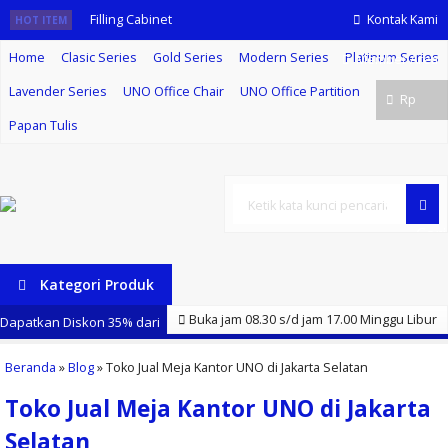
Filling Cabinet
Kontak Kami
HOT ITEM
Home
Clasic Series
Gold Series
Modern Series
Platinum Series
Uno UFL 8273
Member Area
Lavender Series
UNO Office Chair
UNO Office Partition
Jual Kursi
Rp
Papan Tulis
Kantor Uno
Terlengkap
Harga
Cari
Terjangkau
Kategori Produk
Kursi Kantor
Buka jam 08.30 s/d jam 17.00 Minggu Libur
Dapatkan Diskon 35% dari
Uno ROMA
kami setiap pembelian meja, kursi, lemari arsip merk UNO
Beranda
»
Blog
»
Toko Jual Meja Kantor UNO di Jakarta Selatan
HAP-2
Toko Jual Meja Kantor UNO di Jakarta
Jual Meja
Selatan