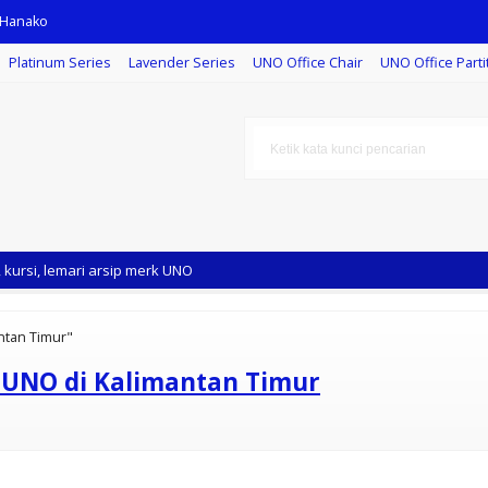
 Hanako
Platinum Series
Lavender Series
UNO Office Chair
UNO Office Parti
taff
kursi, lemari arsip merk UNO
ntan Timur"
r UNO di Kalimantan Timur