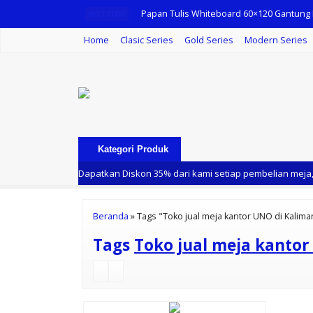
Papan Tulis Whiteboard 60×120 Gantung
HOT ITEM
Home
Clasic Series
Gold Series
Modern Series
Kursi Kantor Uno Tokyo MAP
Patisi Kantor Uno 10 Series Premuium 3 S
Meja Rapat Oval Uno UCT 1734
Partisi Kantor Uno 02 Series Slim 4 Staff
Kategori Produk
Laci Gantung Uno UFD 2153
Dapatkan Diskon 35% dari kami setiap pembelian meja, 
Meja Samping Uno UOD 4050
Meja Rapat Oval Uno UCT 7764
Beranda
»
Tags "Toko jual meja kantor UNO di Kalima
Tags
Toko jual meja kanto