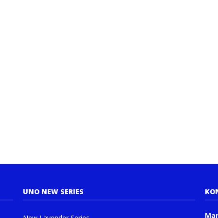
UNO NEW SERIES
KO
Man
New Lavender Series