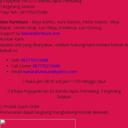
Jl.Pajajaran No.32 G Bambu Apus Pamulang
Tangerang Selatan
Telp/ WA : 087770215088
Uno Furniture
- Meja Kantor, Kursi Kantor, Partisi Kantor, Meja
Rapat, Lemari Arsip, Laci Meja, Credenza, Laci Dorong
Support by
Manarafurniture.com
Kontak Kami
Apabila ada yang ditanyakan, silahkan hubungi kami melalui kontak di
bawah ini.
SMS
087770215088
Call Center
087770215088
Email
manarafurniture@yahoo.com
Buka jam 08.30 s/d jam 17.00 Minggu Libur
Jl.Raya Pajajaran No.32 Bambu Apus Pamulang, Tangerang
Selatan
Produk Quick Order
Pemesanan dapat langsung menghubungi kontak dibawah: