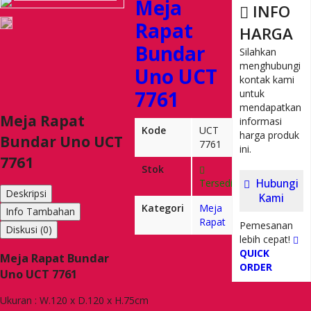
Meja
INFO
Rapat
HARGA
Bundar
Silahkan
menghubungi
Uno UCT
kontak kami
7761
untuk
mendapatkan
Meja Rapat
informasi
Kode
UCT
harga produk
Bundar Uno UCT
7761
ini.
7761
Stok
Tersedia
Hubungi
Deskripsi
Kami
Kategori
Meja
Info Tambahan
Rapat
Pemesanan
Diskusi (0)
lebih cepat!
QUICK
Meja Rapat Bundar
ORDER
Uno UCT 7761
Ukuran : W.120 x D.120 x H.75cm