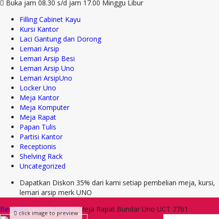
Buka jam 08.30 s/d jam 17.00 Minggu Libur
Filling Cabinet Kayu
Kursi Kantor
Laci Gantung dan Dorong
Lemari Arsip
Lemari Arsip Besi
Lemari Arsip Uno
Lemari ArsipUno
Locker Uno
Meja Kantor
Meja Komputer
Meja Rapat
Papan Tulis
Partisi Kantor
Receptionis
Shelving Rack
Uncategorized
Dapatkan Diskon 35% dari kami setiap pembelian meja, kursi,
lemari arsip merk UNO
Beranda
»
Meja Rapat
»
Meja Rapat Bundar Uno UCT 7761
click image to preview