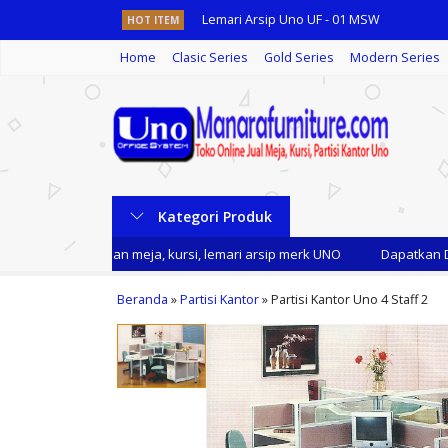
Lemari Arsip Uno UF - 01 MSW
HOT ITEM
Home
Clasic Series
Gold Series
Modern Series
Lemari Arsip Uno UST 1332
Meja Kantor Uno UOD 1031A
Meja Kantor Uno UOD 1031
Lemari Arsip Cradenza Uno UCR 8378
Kategori Produk
Lemari Arsip Pendek Uno UST 4354 A
etiap pembelian meja, kursi, lemari arsip merk UNO
Dapatkan Diskon
Kursi Kantor Uno BOSTON MAP-2
Beranda
»
Partisi Kantor
Kursi Kantor Uno ROMA HAP-2
»
Partisi Kantor Uno 4 Staff 2