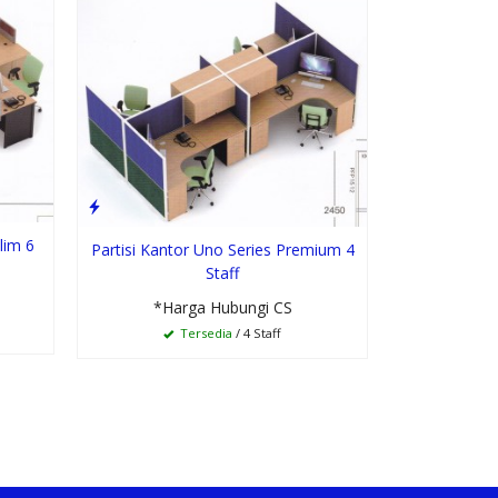
Partisi 
lim 6
Partisi Kantor Uno Series Premium 4
Premium 
Staff
*Ha
*Harga Hubungi CS
T
Tersedia
/ 4 Staff