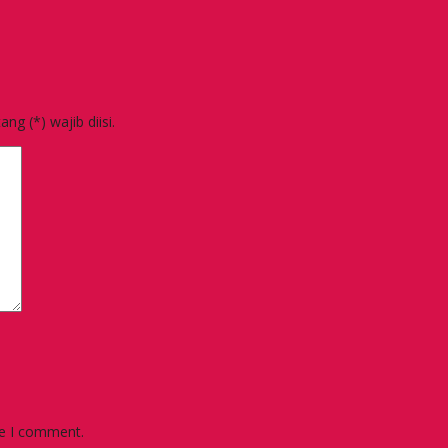
g (*) wajib diisi.
me I comment.