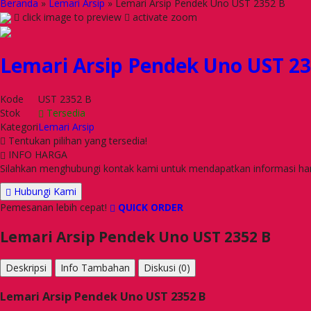
Beranda
»
Lemari Arsip
»
Lemari Arsip Pendek Uno UST 2352 B
click image to preview
activate zoom
Lemari Arsip Pendek Uno UST 23
Kode
UST 2352 B
Stok
Tersedia
Kategori
Lemari Arsip
Tentukan pilihan yang tersedia!
INFO HARGA
Silahkan menghubungi kontak kami untuk mendapatkan informasi harg
Hubungi Kami
Pemesanan lebih cepat!
QUICK ORDER
Lemari Arsip Pendek Uno UST 2352 B
Deskripsi
Info Tambahan
Diskusi (0)
Lemari Arsip Pendek Uno UST 2352 B