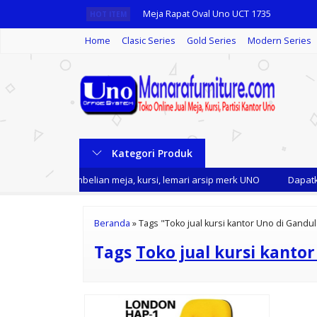
Meja Rapat Oval Uno UCT 1735
HOT ITEM
Home
Clasic Series
Gold Series
Modern Series
Kursi Kantor Uno Nevada White WHL
Meja Rapat Kotak Uno UCT 7762
Meja Kantor UNO UOD 7022 N
Meja Kantor Uno UOD 2058
Kategori Produk
Meja Kantor Uno UOD 2054
 kami setiap pembelian meja, kursi, lemari arsip merk UNO
Dapatkan
Lemari Arsip Pendek Uno UST 1386 B
Shelving Rack UNO SDG 300
Beranda
»
Tags "Toko jual kursi kantor Uno di Gandu
Tags
Toko jual kursi kanto