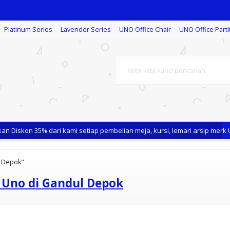
Platinum Series
Lavender Series
UNO Office Chair
UNO Office Parti
 Diskon 35% dari kami setiap pembelian meja, kursi, lemari arsip merk U
l Depok"
r Uno di Gandul Depok