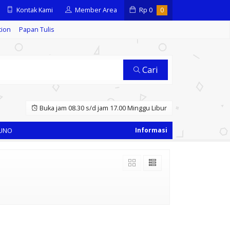
Kontak Kami
Member Area
Rp
0
0
tion
Papan Tulis
Cari
Buka jam 08.30 s/d jam 17.00 Minggu Libur
NO