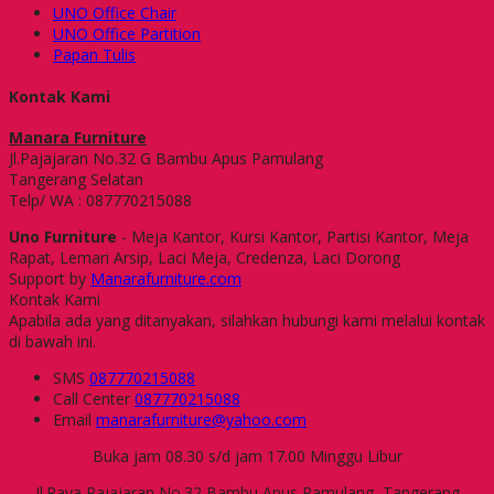
UNO Office Chair
UNO Office Partition
Papan Tulis
Kontak Kami
Manara Furniture
Jl.Pajajaran No.32 G Bambu Apus Pamulang
Tangerang Selatan
Telp/ WA : 087770215088
Uno Furniture
- Meja Kantor, Kursi Kantor, Partisi Kantor, Meja
Rapat, Lemari Arsip, Laci Meja, Credenza, Laci Dorong
Support by
Manarafurniture.com
Kontak Kami
Apabila ada yang ditanyakan, silahkan hubungi kami melalui kontak
di bawah ini.
SMS
087770215088
Call Center
087770215088
Email
manarafurniture@yahoo.com
Buka jam 08.30 s/d jam 17.00 Minggu Libur
Jl.Raya Pajajaran No.32 Bambu Apus Pamulang, Tangerang