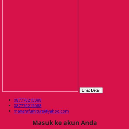
Lihat Detail
087770215088
087770215088
manarafurniture@yahoo.com
Masuk ke akun Anda