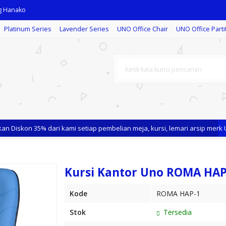
Platinum Series
Lavender Series
UNO Office Chair
UNO Office Parti
taff
iskon 35% dari kami setiap pembelian meja, kursi, lemari arsip merk UNO
 Hanako
g Hanako
Kursi Kantor Uno ROMA HAP
Kode
ROMA HAP-1
Stok
Tersedia