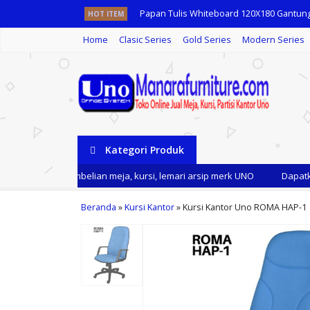
HOT ITEM
Meja Kantor UNO UOD 7068 ECR
Home
Clasic Series
Gold Series
Modern Series
Patisi Kantor Uno 10 Series Premuium 3 S
Meja Kantor Uno UOD 4058
Kursi Kantor Uno Berlin Grey WHL
Lemari Cradenza Uno UCR 7368
Kategori Produk
Meja Kantor UNO UOD 7064 N
mi setiap pembelian meja, kursi, lemari arsip merk UNO
Dapatkan D
Papan Tulis Whiteboard 90x120 Gantung
Beranda
»
Kursi Kantor
»
Kursi Kantor Uno ROMA HAP-1
Papan Tulis Whiteboard 120X180 Gantun