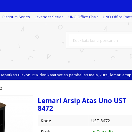
Platinum Series
Lavender Series
UNO Office Chair
UNO Office Parti
Dan Meti
tkan Diskon 35% dari kami setiap pembelian meja, kursi, lemari arsip me
Depok
72
Lemari Arsip Atas Uno UST
8472
Kode
UST 8472
Stok
Tersedia