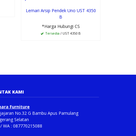
Lemari Arsip Pendek Uno UST 4350
Lemari Ars
B
*Ha
*Harga Hubungi CS
Te
Tersedia
/ UST 4350 B
NTAK KAMI
ara Furniture
Pajajaran No.32 G Bambu Apus Pamulang
gerang Selatan
p/ WA : 087770215088