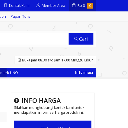
Kontak Kami
Member Area
Rp
0
0
tion
Papan Tulis
Cari
Buka jam 08.30 s/d jam 17.00 Minggu Libur
rk UNO
INFO HARGA
Silahkan menghubungi kontak kami untuk
mendapatkan informasi harga produk ini.