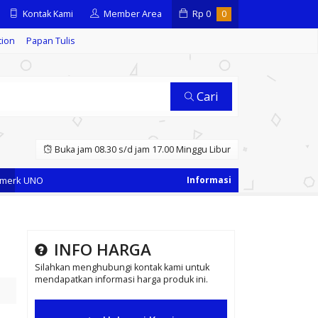
Kontak Kami
Member Area
Rp
0
0
tion
Papan Tulis
Cari
Buka jam 08.30 s/d jam 17.00 Minggu Libur
rk UNO
INFO HARGA
Silahkan menghubungi kontak kami untuk
mendapatkan informasi harga produk ini.