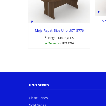
Me
Meja Rapat Elips Uno UCT 8776
*Harga Hubungi CS
Tersedia
/ UCT 8776
UNO SERIES
Clasic Series
Gold Series