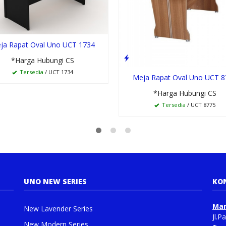
ja Rapat Oval Uno UCT 1734
*Harga Hubungi CS
Tersedia
/ UCT 1734
Meja Rapat Oval Uno UCT 8
*Harga Hubungi CS
Tersedia
/ UCT 8775
UNO NEW SERIES
KO
Man
New Lavender Series
Jl.
New Modern Series