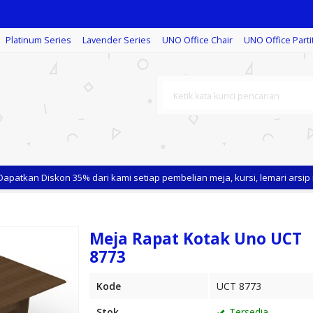
Platinum Series
Lavender Series
UNO Office Chair
UNO Office Parti
aff
tkan Diskon 35% dari kami setiap pembelian meja, kursi, lemari arsip me
Meja Rapat Kotak Uno UCT
8773
Kode
UCT 8773
Stok
Tersedia