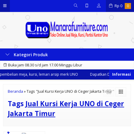
Rp
0
0
Kategori Produk
Buka jam 08.30 s/d jam 17.00 Minggu Libur
embelian meja, kursi, lemari arsip merk UNO
Dapatkan Diskon 35% dari 
Beranda
»
Tags "Jual Kursi Kerja UNO di Ceger Jakarta Timur"
Tags
Jual Kursi Kerja UNO di Ceger
Jakarta Timur