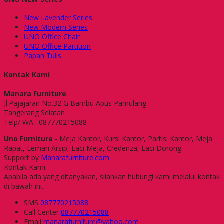
New Lavender Series
New Modern Series
UNO Office Chair
UNO Office Partition
Papan Tulis
Kontak Kami
Manara Furniture
Jl.Pajajaran No.32 G Bambu Apus Pamulang
Tangerang Selatan
Telp/ WA : 087770215088
Uno Furniture
- Meja Kantor, Kursi Kantor, Partisi Kantor, Meja
Rapat, Lemari Arsip, Laci Meja, Credenza, Laci Dorong
Support by
Manarafurniture.com
Kontak Kami
Apabila ada yang ditanyakan, silahkan hubungi kami melalui kontak
di bawah ini.
SMS
087770215088
Call Center
087770215088
Email
manarafurniture@yahoo.com