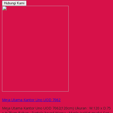
Hubungi Kami
Meja Utama Kantor Uno UOD 7062
Meja Utama Kantor Uno UOD 7062(120cm) Ukuran : W.120 x D.75
x H.75cm Bahan : Particle board Warna : Maple (coklat muda) Seri :