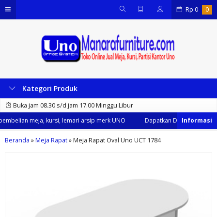
Rp
0
0
Kategori Produk
Buka jam 08.30 s/d jam 17.00 Minggu Libur
mbelian meja, kursi, lemari arsip merk UNO
Dapatkan Diskon 35% dari k
Beranda
»
Meja Rapat
»
Meja Rapat Oval Uno UCT 1784