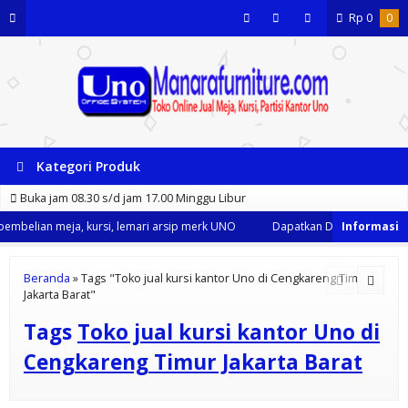
Rp
0
0
Kategori Produk
Buka jam 08.30 s/d jam 17.00 Minggu Libur
embelian meja, kursi, lemari arsip merk UNO
Dapatkan Diskon 35% dari 
Beranda
»
Tags "Toko jual kursi kantor Uno di Cengkareng Timur
Jakarta Barat"
Tags
Toko jual kursi kantor Uno di
Cengkareng Timur Jakarta Barat