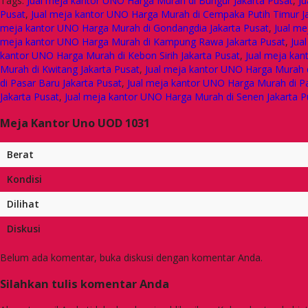
Tags:
Jual meja kantor UNO Harga Murah di Bungur Jakarta Pusat
,
Ju
Pusat
,
Jual meja kantor UNO Harga Murah di Cempaka Putih Timur J
meja kantor UNO Harga Murah di Gondangdia Jakarta Pusat
,
Jual me
meja kantor UNO Harga Murah di Kampung Rawa Jakarta Pusat
,
Jua
kantor UNO Harga Murah di Kebon Sirih Jakarta Pusat
,
Jual meja kan
Murah di Kwitang Jakarta Pusat
,
Jual meja kantor UNO Harga Murah 
di Pasar Baru Jakarta Pusat
,
Jual meja kantor UNO Harga Murah di P
Jakarta Pusat
,
Jual meja kantor UNO Harga Murah di Senen Jakarta P
Meja Kantor Uno UOD 1031
Berat
Kondisi
Dilihat
Diskusi
Belum ada komentar, buka diskusi dengan komentar Anda.
Silahkan tulis komentar Anda