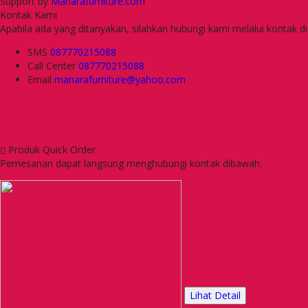
Support by
Manarafurniture.com
Kontak Kami
Apabila ada yang ditanyakan, silahkan hubungi kami melalui kontak di
SMS
087770215088
Call Center
087770215088
Email
manarafurniture@yahoo.com
Produk Quick Order
Pemesanan dapat langsung menghubungi kontak dibawah:
Lihat Detail