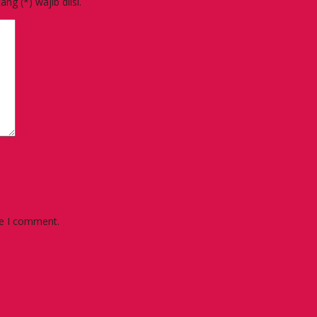
g (*) wajib diisi.
me I comment.