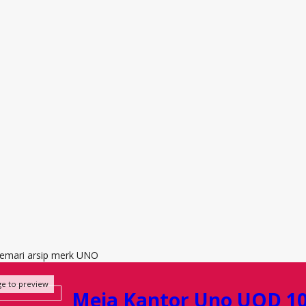
 lemari arsip merk UNO
ge to preview
Meja Kantor Uno UOD 1