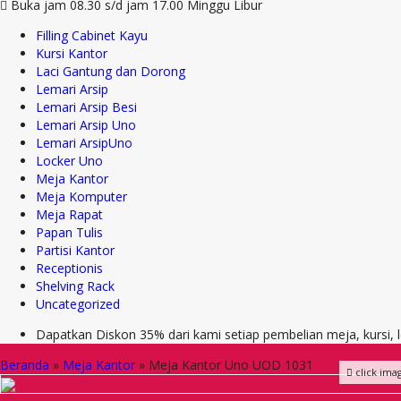
Buka jam 08.30 s/d jam 17.00 Minggu Libur
Filling Cabinet Kayu
Kursi Kantor
Laci Gantung dan Dorong
Lemari Arsip
Lemari Arsip Besi
Lemari Arsip Uno
Lemari ArsipUno
Locker Uno
Meja Kantor
Meja Komputer
Meja Rapat
Papan Tulis
Partisi Kantor
Receptionis
Shelving Rack
Uncategorized
Dapatkan Diskon 35% dari kami setiap pembelian meja, kursi,
Beranda
»
Meja Kantor
»
Meja Kantor Uno UOD 1031
click ima