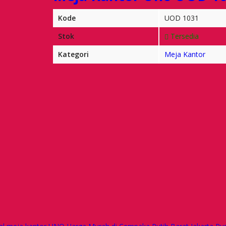
Kode
UOD 1031
Stok
Tersedia
Kategori
Meja Kantor