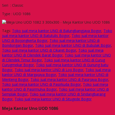
Seri : Classic
Type : UOD 1086
Tags:
Toko jual meja kantor UNO di Balungbangjaya Bogor
,
Toko
jual meja kantor UNO di Batutulis Bogor
,
Toko jual meja kantor
UNO di Bojongkerta Bogor
,
Toko jual meja kantor UNO di
Bondongan Bogor
,
Toko jual meja kantor UNO di Bubulak Bogor
,
Toko jual meja kantor UNO di Cikaret Bogor
,
Toko jual meja
kantor UNO di Cilendek Barat Bogor
,
Toko jual meja kantor UNO
di Cilendek Timur Bogor
,
Toko jual meja kantor UNO di Curug
Curugmekar Bogor
,
Toko jual meja kantor UNO di Gunung batu
Bogor
,
Toko jual meja kantor UNO di Loji Bogor
,
Toko jual meja
kantor UNO di Margajaya Bogor
,
Toko jual meja kantor UNO di
Menteng Bogor
,
Toko jual meja kantor UNO di Pasirjaya Bogor
,
Toko jual meja kantor UNO di Pasirkuda Bogor
,
Toko jual meja
kantor UNO di Pasirmulya Bogor
,
Toko jual meja kantor UNO di
Semplak Bogor
,
Toko jual meja kantor UNO di Sindangbarang
Bogor
,
Toko jual meja kantor UNO di Situgede Bogor
Meja Kantor Uno UOD 1086