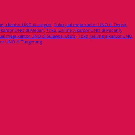
eja kantor UNO di cilegon
,
Toko jual meja kantor UNO di Depok
,
a kantor UNO di Medan
,
Toko jual meja kantor UNO di Padang
,
ual meja kantor UNO di Sulawesi Utara
,
Toko jual meja kantor UNO
tor UNO di Tangerang