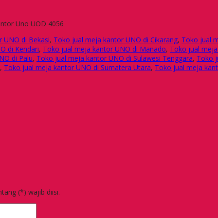
r UNO di Bekasi
,
Toko jual meja kantor UNO di Cikarang
,
Toko jual m
O di Kendari
,
Toko jual meja kantor UNO di Manado
,
Toko jual mej
NO di Palu
,
Toko jual meja kantor UNO di Sulawesi Tenggara
,
Toko j
,
Toko jual meja kantor UNO di Sumatera Utara
,
Toko jual meja kan
ang (*) wajib diisi.