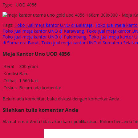
Type : UOD 4056
Tags:
Toko jual meja kantor UNO di Balaraja
,
Toko jual meja kanto
Toko jual meja kantor UNO di Karawang
,
Toko jual meja kantor UN
Toko jual meja kantor UNO di Palembang
,
Toko jual meja kantor U
di Sumatera Barat
,
Toko jual meja kantor UNO di Sumatera Selatan
Meja Kantor Uno UOD 4056
Berat
300 gram
Kondisi
Baru
Dilihat
1.560 kali
Diskusi
Belum ada komentar
Belum ada komentar, buka diskusi dengan komentar Anda.
Silahkan tulis komentar Anda
Alamat email Anda tidak akan kami publikasikan. Kolom bertanda bint