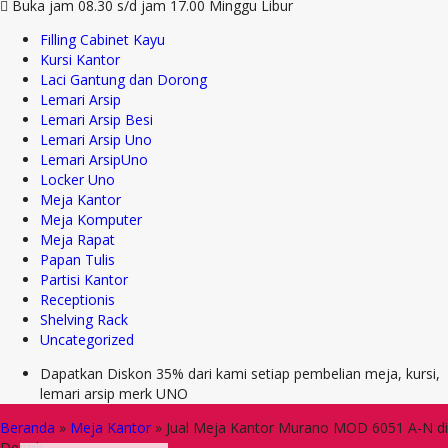
Buka jam 08.30 s/d jam 17.00 Minggu Libur
Filling Cabinet Kayu
Kursi Kantor
Laci Gantung dan Dorong
Lemari Arsip
Lemari Arsip Besi
Lemari Arsip Uno
Lemari ArsipUno
Locker Uno
Meja Kantor
Meja Komputer
Meja Rapat
Papan Tulis
Partisi Kantor
Receptionis
Shelving Rack
Uncategorized
Dapatkan Diskon 35% dari kami setiap pembelian meja, kursi,
lemari arsip merk UNO
Beranda
»
Meja Kantor
»
Jual Meja Kantor Murano MOD 6051 A-N di
Depok