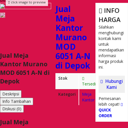
click image to preview
Jual
INFO
Meja
HARGA
Kantor
Silahkan
menghubungi
Murano
kontak kami
MOD
untuk
mendapatkan
6051 A-N
Jual Meja
informasi
harga produk
Kantor Murano
di Depok
ini.
MOD 6051 A-N di
Stok
Depok
Hubungi
Tersedia
Kami
Deskripsi
Kategori
Meja
Pemesanan
Kantor
Info Tambahan
lebih cepat!
Diskusi (0)
QUICK
ORDER
Jual Meja