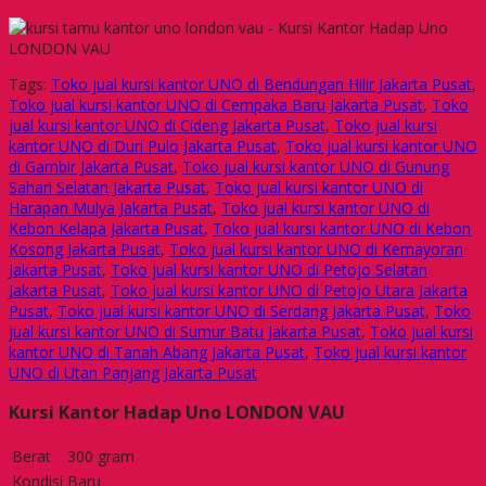
Tags:
Toko jual kursi kantor UNO di Bendungan Hilir Jakarta Pusat
,
Toko jual kursi kantor UNO di Cempaka Baru Jakarta Pusat
,
Toko
jual kursi kantor UNO di Cideng Jakarta Pusat
,
Toko jual kursi
kantor UNO di Duri Pulo Jakarta Pusat
,
Toko jual kursi kantor UNO
di Gambir Jakarta Pusat
,
Toko jual kursi kantor UNO di Gunung
Sahari Selatan Jakarta Pusat
,
Toko jual kursi kantor UNO di
Harapan Mulya Jakarta Pusat
,
Toko jual kursi kantor UNO di
Kebon Kelapa Jakarta Pusat
,
Toko jual kursi kantor UNO di Kebon
Kosong Jakarta Pusat
,
Toko jual kursi kantor UNO di Kemayoran
Jakarta Pusat
,
Toko jual kursi kantor UNO di Petojo Selatan
Jakarta Pusat
,
Toko jual kursi kantor UNO di Petojo Utara Jakarta
Pusat
,
Toko jual kursi kantor UNO di Serdang Jakarta Pusat
,
Toko
jual kursi kantor UNO di Sumur Batu Jakarta Pusat
,
Toko jual kursi
kantor UNO di Tanah Abang Jakarta Pusat
,
Toko jual kursi kantor
UNO di Utan Panjang Jakarta Pusat
Kursi Kantor Hadap Uno LONDON VAU
Berat
300 gram
Kondisi
Baru