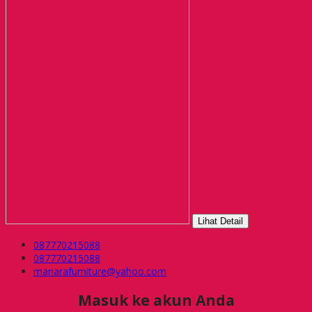
Lihat Detail
087770215088
087770215088
manarafurniture@yahoo.com
Masuk ke akun Anda