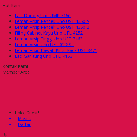
Hot Item
Laci Dorong Uno UMP 7166
Lemari Arsip Pendek Uno UST 4350 A
Lemari Arsip Pendek Uno UST 4350 B
Filling Cabinet Kayu Uno UFL 4252
Lemari Arsip Tinggi Uno UST 7463
Lemari Arsip Uno UF - 02 GSL
Lemari Arsip Bawah Pintu Kaca UST 8471
Laci Gan tung Uno UFD 4153
Kontak Kami
Member Area
Halo, Guest!
Masuk
Daftar
Rp