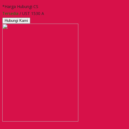
*Harga Hubungi CS
Tersedia
/ UST 1530 A
Hubungi Kami