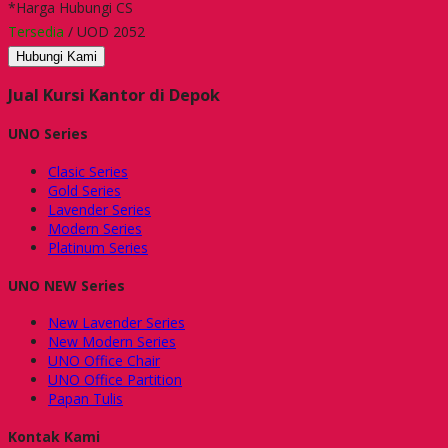
*Harga Hubungi CS
Tersedia
/ UOD 2052
Hubungi Kami
Jual Kursi Kantor di Depok
UNO Series
Clasic Series
Gold Series
Lavender Series
Modern Series
Platinum Series
UNO NEW Series
New Lavender Series
New Modern Series
UNO Office Chair
UNO Office Partition
Papan Tulis
Kontak Kami