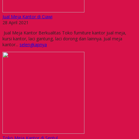
Jual Meja Kantor di Ciawi
28 April 2021
Jual Meja Kantor Berkualitas Toko furniture kantor jual meja,
kursi kantor, laci gantung, laci dorong dan lainnya. Jual meja
kantor...
selengkapnya
Toko Meja Kantor di Sentul