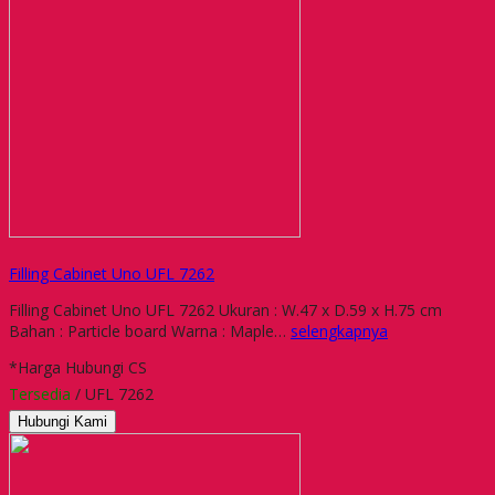
Filling Cabinet Uno UFL 7262
Filling Cabinet Uno UFL 7262 Ukuran : W.47 x D.59 x H.75 cm
Bahan : Particle board Warna : Maple…
selengkapnya
*Harga Hubungi CS
Tersedia
/ UFL 7262
Hubungi Kami