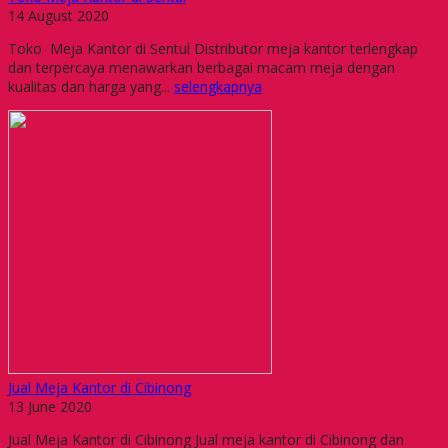
14 August 2020
Toko Meja Kantor di Sentul Distributor meja kantor terlengkap
dan terpercaya menawarkan berbagai macam meja dengan
kualitas dan harga yang...
selengkapnya
Jual Meja Kantor di Cibinong
13 June 2020
Jual Meja Kantor di Cibinong Jual meja kantor di Cibinong dan