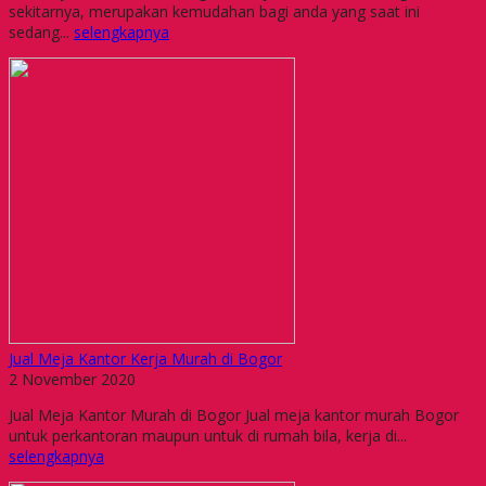
sekitarnya, merupakan kemudahan bagi anda yang saat ini
sedang...
selengkapnya
Jual Meja Kantor Kerja Murah di Bogor
2 November 2020
Jual Meja Kantor Murah di Bogor Jual meja kantor murah Bogor
untuk perkantoran maupun untuk di rumah bila, kerja di...
selengkapnya