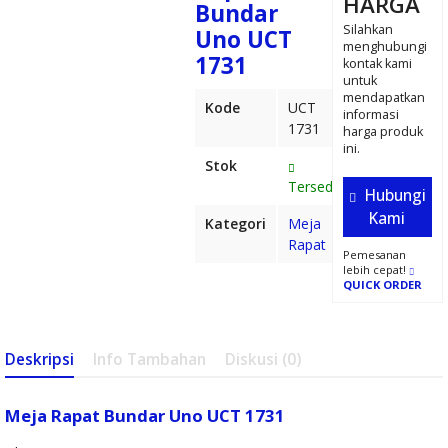
HARGA
Bundar
8774
Silahkan
Uno UCT
menghubungi
Kursi Kantor
1731
kontak kami
untuk
UNO MALABO
mendapatkan
Kode
UCT
informasi
1731
V
harga produk
ini.
Stok
Partisi Kantor
Tersedia
Hubungi
Uno 7 Staff
Kami
Kategori
Meja
Rapat
Receptionis
Pemesanan
lebih cepat!
QUICK ORDER
Modul Tengah
Uno URS 1932
Deskripsi
Info Tambahan
Diskusi (0)
M
Meja Kantor
Meja Rapat Bundar Uno UCT 1731