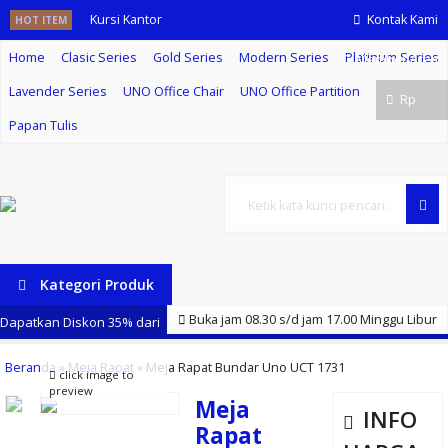
Kursi Kantor
Kontak Kami
HOT ITEM
Home
Clasic Series
Gold Series
Modern Series
Platinum Series
Uno Panama
Member Area
Lavender Series
UNO Office Chair
UNO Office Partition
HR
Rp
Papan Tulis
Jual Meja Rapat
Uno di Jakarta
Selatan
Cari
Meja Rapat
Kategori Produk
Kotak Uno UCT
Buka jam 08.30 s/d jam 17.00 Minggu Libur
Dapatkan Diskon 35% dari
8773
kami setiap pembelian meja, kursi, lemari arsip merk UNO
Beranda
»
Meja Rapat
»
Meja Rapat Bundar Uno UCT 1731
click image to
Meja Rapat
preview
Meja
INFO
Oval Uno UCT
Rapat