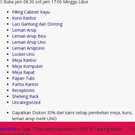
Buka jam 08.30 s/d jam 17.00 Minggu Libur
Filling Cabinet Kayu
Kursi Kantor
Laci Gantung dan Dorong
Lemari Arsip
Lemari Arsip Besi
Lemari Arsip Uno
Lemari ArsipUno
Locker Uno
Meja Kantor
Meja Komputer
Meja Rapat
Papan Tulis
Partisi Kantor
Receptionis
Shelving Rack
Uncategorized
Dapatkan Diskon 35% dari kami setiap pembelian meja, kursi,
lemari arsip merk UNO
Beranda
»
Tags "Toko jual meja kantor UNO di Tanjung Barat
Jakarta Selatan"