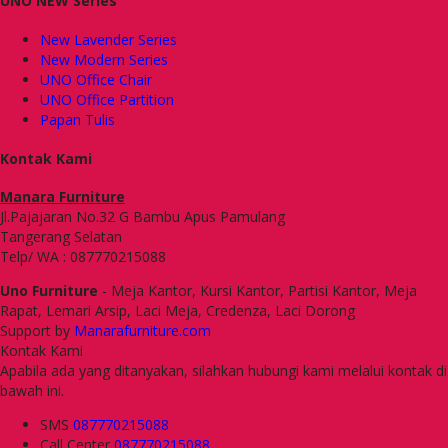
UNO NEW Series
New Lavender Series
New Modern Series
UNO Office Chair
UNO Office Partition
Papan Tulis
Kontak Kami
Manara Furniture
Jl.Pajajaran No.32 G Bambu Apus Pamulang
Tangerang Selatan
Telp/ WA : 087770215088
Uno Furniture
- Meja Kantor, Kursi Kantor, Partisi Kantor, Meja
Rapat, Lemari Arsip, Laci Meja, Credenza, Laci Dorong
Support by
Manarafurniture.com
Kontak Kami
Apabila ada yang ditanyakan, silahkan hubungi kami melalui kontak di
bawah ini.
SMS
087770215088
Call Center
087770215088