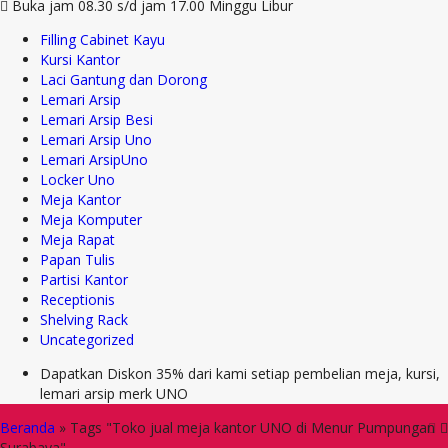
Buka jam 08.30 s/d jam 17.00 Minggu Libur
Filling Cabinet Kayu
Kursi Kantor
Laci Gantung dan Dorong
Lemari Arsip
Lemari Arsip Besi
Lemari Arsip Uno
Lemari ArsipUno
Locker Uno
Meja Kantor
Meja Komputer
Meja Rapat
Papan Tulis
Partisi Kantor
Receptionis
Shelving Rack
Uncategorized
Dapatkan Diskon 35% dari kami setiap pembelian meja, kursi,
lemari arsip merk UNO
Beranda
»
Tags "Toko jual meja kantor UNO di Menur Pumpungan
Surabaya"