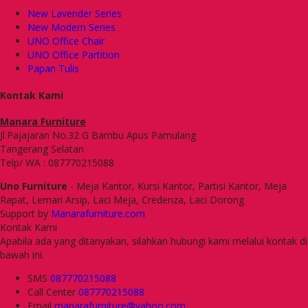
New Lavender Series
New Modern Series
UNO Office Chair
UNO Office Partition
Papan Tulis
Kontak Kami
Manara Furniture
Jl.Pajajaran No.32 G Bambu Apus Pamulang
Tangerang Selatan
Telp/ WA : 087770215088
Uno Furniture
- Meja Kantor, Kursi Kantor, Partisi Kantor, Meja
Rapat, Lemari Arsip, Laci Meja, Credenza, Laci Dorong
Support by
Manarafurniture.com
Kontak Kami
Apabila ada yang ditanyakan, silahkan hubungi kami melalui kontak di
bawah ini.
SMS
087770215088
Call Center
087770215088
Email
manarafurniture@yahoo.com