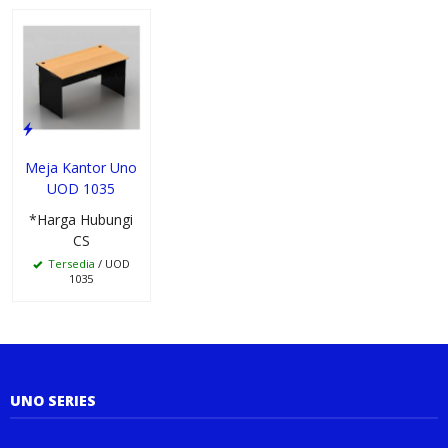
Meja Kantor Uno
UOD 1035
*Harga Hubungi
CS
Tersedia
/ UOD
1035
UNO SERIES