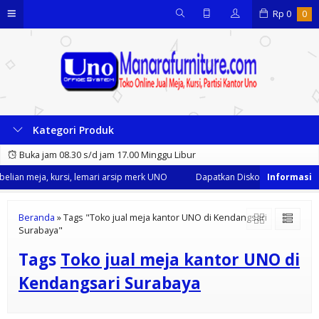
Rp
0
0
Kategori Produk
Buka jam 08.30 s/d jam 17.00 Minggu Libur
lian meja, kursi, lemari arsip merk UNO
Dapatkan Diskon 35% dari kami
Beranda
»
Tags "Toko jual meja kantor UNO di Kendangsari
Surabaya"
Tags
Toko jual meja kantor UNO di
Kendangsari Surabaya