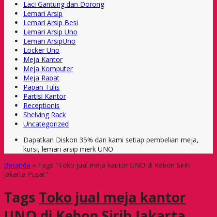
Laci Gantung dan Dorong
Lemari Arsip
Lemari Arsip Besi
Lemari Arsip Uno
Lemari ArsipUno
Locker Uno
Meja Kantor
Meja Komputer
Meja Rapat
Papan Tulis
Partisi Kantor
Receptionis
Shelving Rack
Uncategorized
Dapatkan Diskon 35% dari kami setiap pembelian meja,
kursi, lemari arsip merk UNO
Beranda
»
Tags "Toko jual meja kantor UNO di Kebon Sirih
Jakarta Pusat"
Tags
Toko jual meja kantor
UNO di Kebon Sirih Jakarta