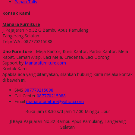
Papan Tulis
Kontak Kami
Manara Furniture
Jl.Pajajaran No.32 G Bambu Apus Pamulang
Tangerang Selatan
Telp/ WA : 087770215088
Uno Furniture
- Meja Kantor, Kursi Kantor, Partisi Kantor, Meja
Rapat, Lemari Arsip, Laci Meja, Credenza, Laci Dorong
Support by
Manarafurniture.com
Kontak Kami
Apabila ada yang ditanyakan, silahkan hubungi kami melalui kontak
di bawah ini.
SMS
087770215088
Call Center
087770215088
Email
manarafurniture@yahoo.com
Buka jam 08.30 s/d jam 17.00 Minggu Libur
Jl.Raya Pajajaran No.32 Bambu Apus Pamulang, Tangerang
Selatan