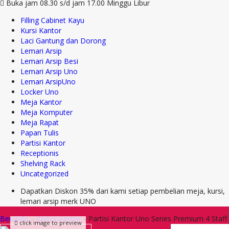
Buka jam 08.30 s/d jam 17.00 Minggu Libur
Filling Cabinet Kayu
Kursi Kantor
Laci Gantung dan Dorong
Lemari Arsip
Lemari Arsip Besi
Lemari Arsip Uno
Lemari ArsipUno
Locker Uno
Meja Kantor
Meja Komputer
Meja Rapat
Papan Tulis
Partisi Kantor
Receptionis
Shelving Rack
Uncategorized
Dapatkan Diskon 35% dari kami setiap pembelian meja, kursi,
lemari arsip merk UNO
Beranda
»
Partisi Kantor
»
Partisi Kantor Uno Series Premium 4 Staff
click image to preview