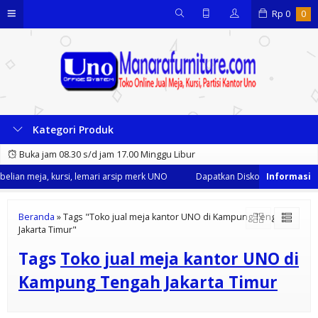
Rp
0
0
Kategori Produk
Buka jam 08.30 s/d jam 17.00 Minggu Libur
lian meja, kursi, lemari arsip merk UNO
Dapatkan Diskon 35% dari kami
Beranda
»
Tags "Toko jual meja kantor UNO di Kampung Tengah
Jakarta Timur"
Tags
Toko jual meja kantor UNO di
Kampung Tengah Jakarta Timur