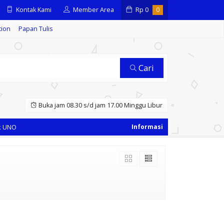
Kontak Kami
Member Area
Rp
0
0
tion
Papan Tulis
Cari
Buka jam 08.30 s/d jam 17.00 Minggu Libur
 UNO