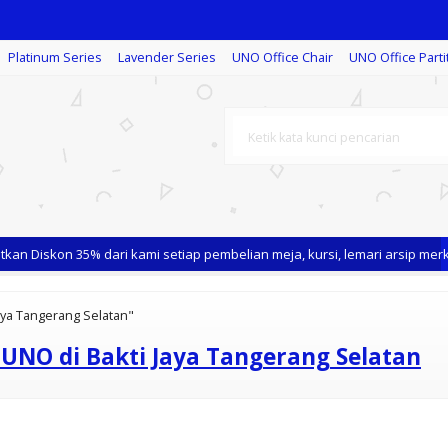
Platinum Series
Lavender Series
UNO Office Chair
UNO Office Parti
an Diskon 35% dari kami setiap pembelian meja, kursi, lemari arsip merk
Jaya Tangerang Selatan"
 UNO di Bakti Jaya Tangerang Selatan