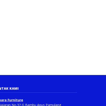
NTAK KAMI
ara Furniture
Pajajaran No.32 G Bambu Apus Pamulang