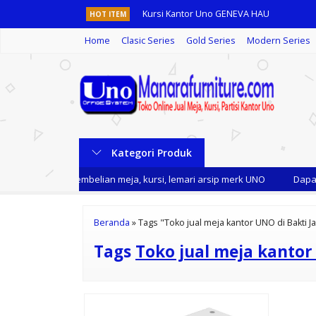
Kursi Kantor Uno GENEVA HAU
HOT ITEM
Home
Clasic Series
Gold Series
Modern Series
Lemari Arsip Pendek Uno UST 1488 B
Shelving Rack UNO SDG 300
Kursi Kantor Uno Chicago HR
Lemari Arsip Pendek Uno UST 1388 B
Kategori Produk
Partisi Kantor Uno Series Premium 3 Staff
i kami setiap pembelian meja, kursi, lemari arsip merk UNO
Dapatk
Lemari Arsip Pendek Uno UST 4354
Kursi Kantor Uno ROMA HAP-1
Beranda
»
Tags "Toko jual meja kantor UNO di Bakti 
Tags
Toko jual meja kantor