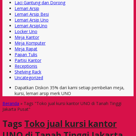
Laci Gantung dan Dorong
Lemari Arsip
Lemari Arsip Besi
Lemari Arsip Uno
Lemari ArsipUno
Locker Uno
Meja Kantor
Meja Komputer
Meja Rapat
Papan Tulis
Partisi Kantor
Receptionis
Shelving Rack
Uncategorized
Dapatkan Diskon 35% dari kami setiap pembelian meja,
kursi, lemari arsip merk UNO
Beranda
»
Tags "Toko jual kursi kantor UNO di Tanah Tinggi
Jakarta Pusat"
Tags
Toko jual kursi kantor
UNO di Tanah Tinggi Jakarta