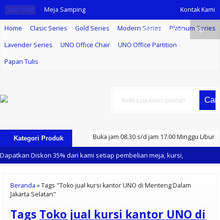
Meja Samping
Kontak Kami
HOT ITEM
Home
Clasic Series
Gold Series
Modern Series
Platinum Series
Uno UOD 7061
Member Area
Rp
Lavender Series
UNO Office Chair
UNO Office Partition
Meja Komputer
Papan Tulis
Uno UCD 1682
Lemari Arsip
Cari
Kombinasi Uno
UF - 03 KB
Buka jam 08.30 s/d jam 17.00 Minggu Libur
Kategori Produk
Filling Cabinet
Dapatkan Diskon 35% dari kami setiap pembelian meja, kursi,
Uno UFL 2252
lemari arsip merk UNO
Beranda
»
Tags "Toko jual kursi kantor UNO di Menteng Dalam
Distributor
Jakarta Selatan"
Meja Kantor
Tags
Toko jual kursi kantor UNO di