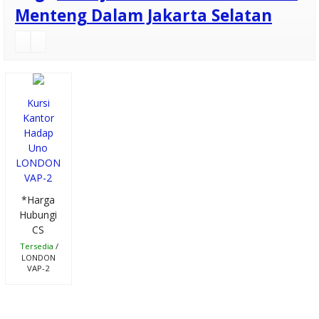
Uno
Menteng Dalam Jakarta Selatan
Berkualitas di
Bogor
Meja Kantor
Kursi
Kantor
UNO UOD 7062
Hadap
Uno
N
LONDON
VAP-2
Kursi Kantor
*Harga
Uno Windsor
Hubungi
CS
HR Black
Tersedia
/
LONDON
Lemari Arsip
VAP-2
Tinggi Uno UST