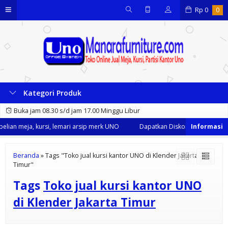
Rp
0
0
Kategori Produk
Buka jam 08.30 s/d jam 17.00 Minggu Libur
lian meja, kursi, lemari arsip merk UNO
Dapatkan Diskon 35% dari kami
Beranda
»
Tags "Toko jual kursi kantor UNO di Klender Jakarta
Timur"
Tags
Toko jual kursi kantor UNO
di Klender Jakarta Timur