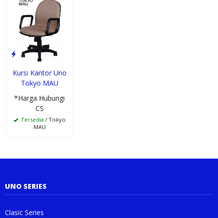
Kursi Kantor Uno
Tokyo MAU
*Harga Hubungi
CS
Tersedia
/ Tokyo
MAU
UNO SERIES
Clasic Series