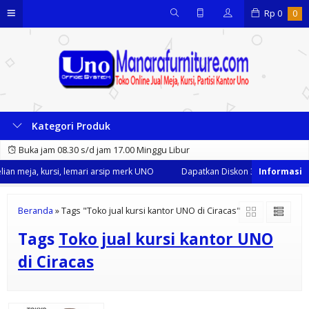
Rp
0
0
Kategori Produk
Buka jam 08.30 s/d jam 17.00 Minggu Libur
an meja, kursi, lemari arsip merk UNO
Dapatkan Diskon 35% dari kami s
Beranda
»
Tags "Toko jual kursi kantor UNO di Ciracas"
Tags
Toko jual kursi kantor UNO
di Ciracas