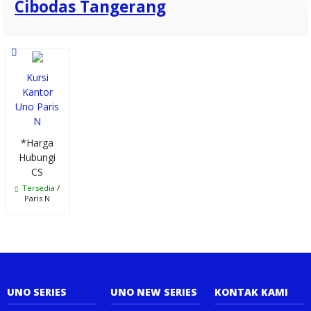
Cibodas Tangerang
Distributor
Meja Kantor
Uno
Kursi
Kantor
Berkualitas di
Uno Paris
Bogor
N
*Harga
Meja Kantor
Hubungi
CS
Uno UOD 7068
Tersedia
/
Paris N
Papan Tulis
Whiteboard
Standing
90x120 Single
UNO SERIES
UNO NEW SERIES
KONTAK KAMI