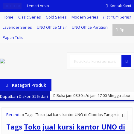
Lemari Arsip
Kontak Kami
HOT ITEM
Home
Clasic Series
Gold Series
Modern Series
Platinum Series
Uno UST 1586
Member Area
Lavender Series
UNO Office Chair
UNO Office Partition
A
Rp
Papan Tulis
Kursi Kantor
Uno Paris N
Lemari Arsip
Cari
Tinggi Uno UST
Kategori Produk
1580 C
Buka jam 08.30 s/d jam 17.00 Minggu Libur
Dapatkan Diskon 35% dari
Laci Meja
kami setiap pembelian meja, kursi, lemari arsip merk UNO
Samping UFD
Beranda
»
Tags "Toko jual kursi kantor UNO di Cibodas Tangerang"
Tags
Toko jual kursi kantor UNO di
4150