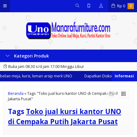
Rp
0
0
Kategori Produk
Buka jam 08.30 s/d jam 17.00 Minggu Libur
lian meja, kursi, lemari arsip merk UNO
Dapatkan Diskon 35% dari kami
Beranda
»
Tags "Toko jual kursi kantor UNO di Cempaka Putih
Jakarta Pusat"
Tags
Toko jual kursi kantor UNO
di Cempaka Putih Jakarta Pusat