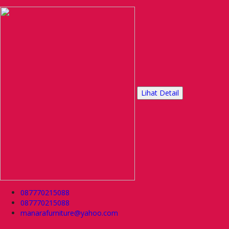
Lihat Detail
087770215088
087770215088
manarafurniture@yahoo.com