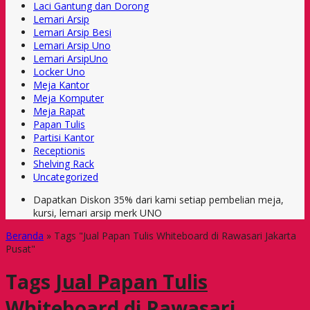
Laci Gantung dan Dorong
Lemari Arsip
Lemari Arsip Besi
Lemari Arsip Uno
Lemari ArsipUno
Locker Uno
Meja Kantor
Meja Komputer
Meja Rapat
Papan Tulis
Partisi Kantor
Receptionis
Shelving Rack
Uncategorized
Dapatkan Diskon 35% dari kami setiap pembelian meja,
kursi, lemari arsip merk UNO
Beranda
»
Tags "Jual Papan Tulis Whiteboard di Rawasari Jakarta
Pusat"
Tags
Jual Papan Tulis
Whiteboard di Rawasari