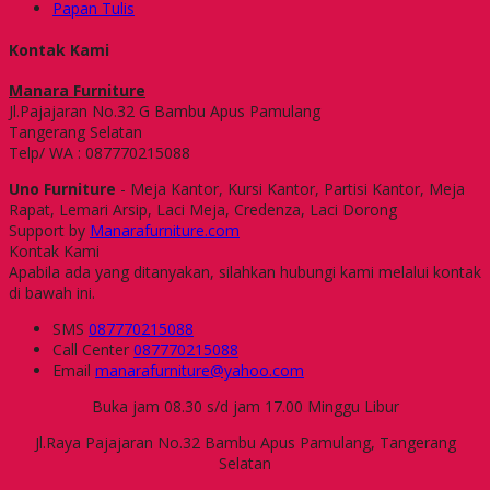
Papan Tulis
Kontak Kami
Manara Furniture
Jl.Pajajaran No.32 G Bambu Apus Pamulang
Tangerang Selatan
Telp/ WA : 087770215088
Uno Furniture
- Meja Kantor, Kursi Kantor, Partisi Kantor, Meja
Rapat, Lemari Arsip, Laci Meja, Credenza, Laci Dorong
Support by
Manarafurniture.com
Kontak Kami
Apabila ada yang ditanyakan, silahkan hubungi kami melalui kontak
di bawah ini.
SMS
087770215088
Call Center
087770215088
Email
manarafurniture@yahoo.com
Buka jam 08.30 s/d jam 17.00 Minggu Libur
Jl.Raya Pajajaran No.32 Bambu Apus Pamulang, Tangerang
Selatan