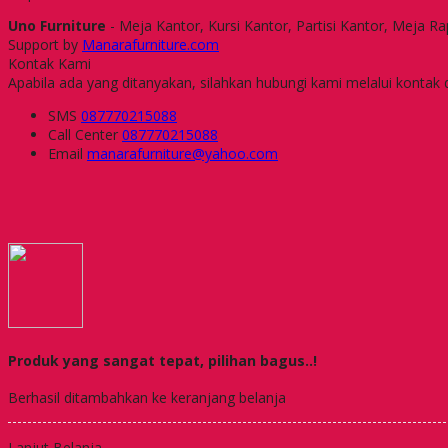
Uno Furniture
- Meja Kantor, Kursi Kantor, Partisi Kantor, Meja R
Support by
Manarafurniture.com
Kontak Kami
Apabila ada yang ditanyakan, silahkan hubungi kami melalui kontak d
SMS
087770215088
Call Center
087770215088
Email
manarafurniture@yahoo.com
Produk yang sangat tepat, pilihan bagus..!
Berhasil ditambahkan ke keranjang belanja
Lanjut Belanja