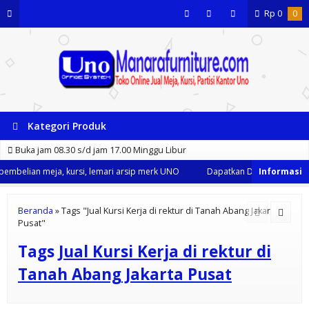
Rp
0
0
Kategori Produk
Buka jam 08.30 s/d jam 17.00 Minggu Libur
embelian meja, kursi, lemari arsip merk UNO
Dapatkan Diskon 35% dari 
Beranda
»
Tags "Jual Kursi Kerja di rektur di Tanah Abang Jakarta
Pusat"
Tags
Jual Kursi Kerja di rektur di
Tanah Abang Jakarta Pusat