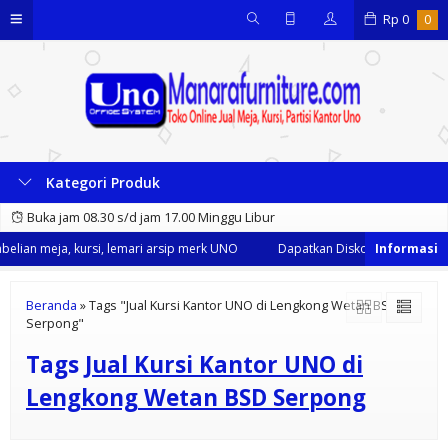
Rp
0
0
Kategori Produk
Buka jam 08.30 s/d jam 17.00 Minggu Libur
lian meja, kursi, lemari arsip merk UNO
Dapatkan Diskon 35% dari kami
Beranda
»
Tags "Jual Kursi Kantor UNO di Lengkong Wetan BSD
Serpong"
Tags
Jual Kursi Kantor UNO di
Lengkong Wetan BSD Serpong