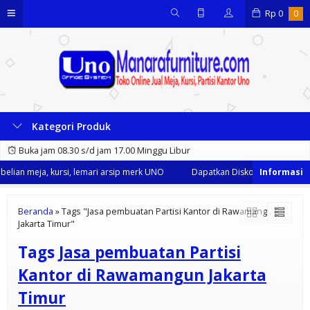
Rp
0
0
Kategori Produk
Buka jam 08.30 s/d jam 17.00 Minggu Libur
lian meja, kursi, lemari arsip merk UNO
Dapatkan Diskon 35% dari kami
Beranda
»
Tags "Jasa pembuatan Partisi Kantor di Rawamangun
Jakarta Timur"
Tags
Jasa pembuatan Partisi
Kantor di Rawamangun Jakarta
Timur