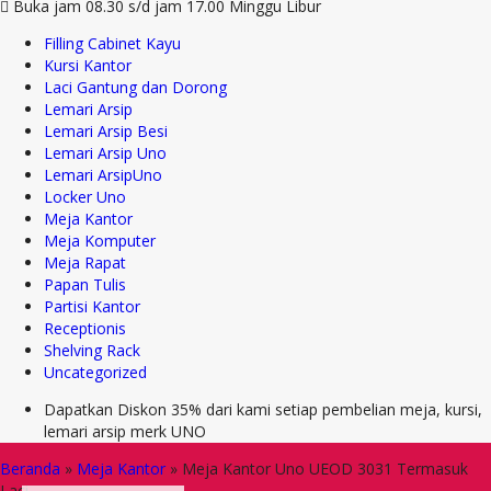
Buka jam 08.30 s/d jam 17.00 Minggu Libur
Filling Cabinet Kayu
Kursi Kantor
Laci Gantung dan Dorong
Lemari Arsip
Lemari Arsip Besi
Lemari Arsip Uno
Lemari ArsipUno
Locker Uno
Meja Kantor
Meja Komputer
Meja Rapat
Papan Tulis
Partisi Kantor
Receptionis
Shelving Rack
Uncategorized
Dapatkan Diskon 35% dari kami setiap pembelian meja, kursi,
lemari arsip merk UNO
Beranda
»
Meja Kantor
»
Meja Kantor Uno UEOD 3031 Termasuk
Laci