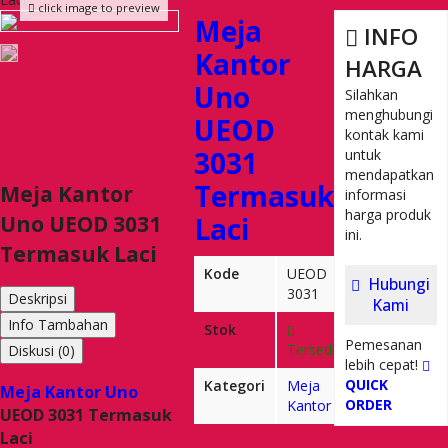
click image to preview
Meja
INFO
Kantor
HARGA
Uno
Silahkan
menghubungi
UEOD
kontak kami
3031
untuk
mendapatkan
Termasuk
Meja Kantor
informasi
harga produk
Uno UEOD 3031
Laci
ini.
Termasuk Laci
Kode
UEOD
Hubungi
3031
Deskripsi
Kami
Info Tambahan
Stok
Pemesanan
Tersedia
Diskusi (0)
lebih cepat!
QUICK
Kategori
Meja
Meja Kantor Uno
ORDER
Kantor
UEOD 3031 Termasuk
Laci