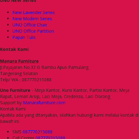
UNO NEW Series
New Lavender Series
New Modern Series
UNO Office Chair
UNO Office Partition
Papan Tulis
Kontak Kami
Manara Furniture
Jl.Pajajaran No.32 G Bambu Apus Pamulang
Tangerang Selatan
Telp/ WA : 087770215088
Uno Furniture
- Meja Kantor, Kursi Kantor, Partisi Kantor, Meja
Rapat, Lemari Arsip, Laci Meja, Credenza, Laci Dorong
Support by
Manarafurniture.com
Kontak Kami
Apabila ada yang ditanyakan, silahkan hubungi kami melalui kontak di
bawah ini.
SMS
087770215088
Call Center
087770215088