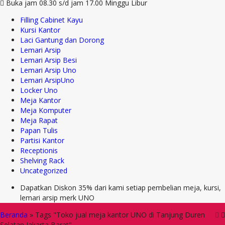
Buka jam 08.30 s/d jam 17.00 Minggu Libur
Filling Cabinet Kayu
Kursi Kantor
Laci Gantung dan Dorong
Lemari Arsip
Lemari Arsip Besi
Lemari Arsip Uno
Lemari ArsipUno
Locker Uno
Meja Kantor
Meja Komputer
Meja Rapat
Papan Tulis
Partisi Kantor
Receptionis
Shelving Rack
Uncategorized
Dapatkan Diskon 35% dari kami setiap pembelian meja, kursi,
lemari arsip merk UNO
Beranda
»
Tags "Toko jual meja kantor UNO di Tanjung Duren
Selatan Jakarta Barat"