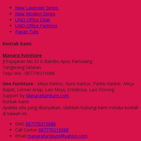
New Lavender Series
New Modern Series
UNO Office Chair
UNO Office Partition
Papan Tulis
Kontak Kami
Manara Furniture
Jl.Pajajaran No.32 G Bambu Apus Pamulang
Tangerang Selatan
Telp/ WA : 087770215088
Uno Furniture
- Meja Kantor, Kursi Kantor, Partisi Kantor, Meja
Rapat, Lemari Arsip, Laci Meja, Credenza, Laci Dorong
Support by
Manarafurniture.com
Kontak Kami
Apabila ada yang ditanyakan, silahkan hubungi kami melalui kontak
di bawah ini.
SMS
087770215088
Call Center
087770215088
Email
manarafurniture@yahoo.com