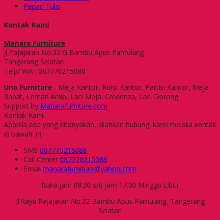
Papan Tulis
Kontak Kami
Manara Furniture
Jl.Pajajaran No.32 G Bambu Apus Pamulang
Tangerang Selatan
Telp/ WA : 087770215088
Uno Furniture
- Meja Kantor, Kursi Kantor, Partisi Kantor, Meja
Rapat, Lemari Arsip, Laci Meja, Credenza, Laci Dorong
Support by
Manarafurniture.com
Kontak Kami
Apabila ada yang ditanyakan, silahkan hubungi kami melalui kontak
di bawah ini.
SMS
087770215088
Call Center
087770215088
Email
manarafurniture@yahoo.com
Buka jam 08.30 s/d jam 17.00 Minggu Libur
Jl.Raya Pajajaran No.32 Bambu Apus Pamulang, Tangerang
Selatan