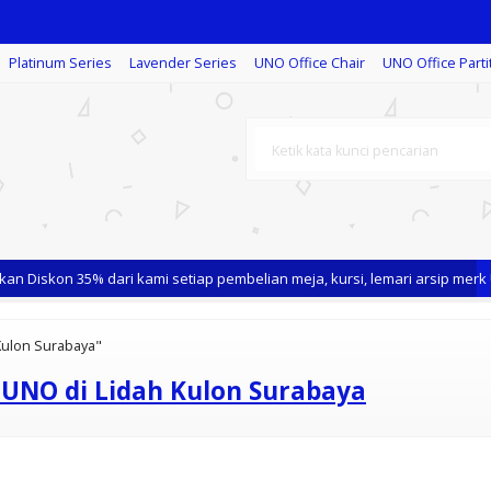
Platinum Series
Lavender Series
UNO Office Chair
UNO Office Parti
n Diskon 35% dari kami setiap pembelian meja, kursi, lemari arsip merk 
 Kulon Surabaya"
 UNO di Lidah Kulon Surabaya