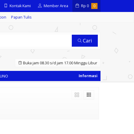
Kontak Kami
Member Area
Rp
0
0
tion
Papan Tulis
Cari
Buka jam 08.30 s/d jam 17.00 Minggu Libur
UNO