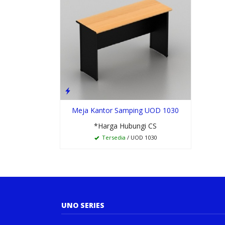
Meja Kantor Samping UOD 1030
*Harga Hubungi CS
Tersedia
/ UOD 1030
UNO SERIES