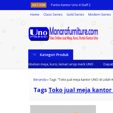
Partisi Kantor Uno 4 Staff 2
HOT ITEM
Home
Clasic Series
Gold Series
Modern Series
Kursi Kantor Uno BOSTON MAP-1
Meja Komputer Uno UCD 1683
Kursi Kantor Uno Tasmania Black
Meja Kantor Uno UOD 1035
Kategori Produk
Meja Kantor UNO UOD 7068 ECL
 kami setiap pembelian meja, kursi, lemari arsip merk UNO
Dapatka
Meja Utama Kantor Uno UOD 8074
Kursi Kantor Uno MILAN HAP-2
Beranda
»
Tags "Toko jual meja kantor UNO di Lidah
Tags
Toko jual meja kantor