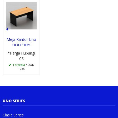
Meja Kantor Uno
UOD 1035
*Harga Hubungi
CS
Tersedia
/ UOD
1035
UNO SERIES
Clasic Series