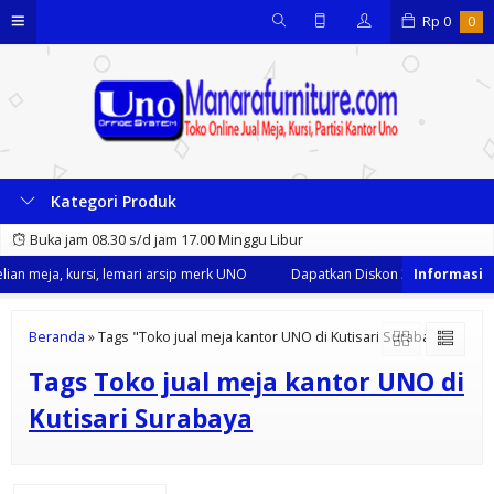
Rp
0
0
Kategori Produk
Buka jam 08.30 s/d jam 17.00 Minggu Libur
an meja, kursi, lemari arsip merk UNO
Dapatkan Diskon 35% dari kami s
Beranda
»
Tags "Toko jual meja kantor UNO di Kutisari Surabaya"
Tags
Toko jual meja kantor UNO di
Kutisari Surabaya